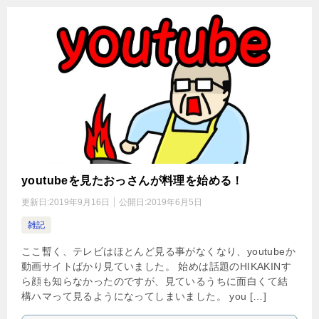
youtubeを見たおっさんが料理を始める！
更新日:
2019年9月16日
公開日:
2019年6月5日
雑記
ここ暫く、テレビはほとんど見る事がなくなり、youtubeか
動画サイトばかり見ていました。 始めは話題のHIKAKINす
ら顔も知らなかったのですが、見ているうちに面白くて結
構ハマって見るようになってしまいました。 you […]