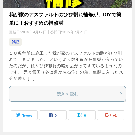
我が家のアスファルトのひび割れ補修が、DIYで簡
単に！おすすめの補修材
更新日:
2019年9月19日
公開日:
2019年7月21日
雑記
１０数年前に施工した我が家のアスファルト舗装がひび割
れてしまいました。 というより数年前から亀裂が入ってい
たのだが、徐々ひび割れの幅が広がってきているようなの
です。 元々雪国（冬は道が凍る位）の為、亀裂に入った水
分が凍り […]
続きを読む
Tweet
0
0
+1